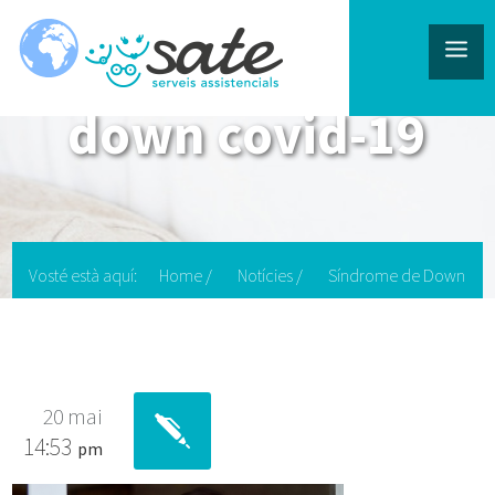
down covid-19
Vosté està aquí:
Home
/
Notícies
/
Síndrome de Down
i Autisme: Com protegir-los de l'COVID-19?
/
down covid-19
20 mai
14:53
pm