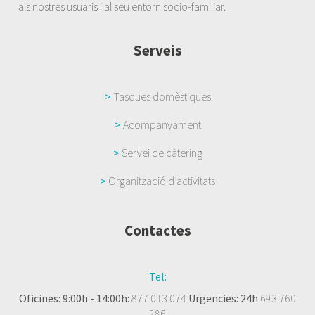
als nostres usuaris i al seu entorn socio-familiar.
Serveis
>
Tasques domèstiques
>
Acompanyament
>
Servei de càtering
>
Organització d’activitats
Contactes
Tel:
Oficines: 9:00h - 14:00h:
877 013 074
Urgencies: 24h
693 760
286