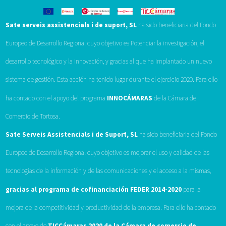
Sate serveis assistencials i de suport, SL
ha sido beneficiaria del Fondo
Europeo de Desarrollo Regional cuyo objetivo es Potenciar la investigación, el
desarrollo tecnológico y la innovación, y gracias al que ha implantado un nuevo
sistema de gestión. Esta acción ha tenido lugar durante el ejercicio 2020. Para ello
ha contado con el apoyo del programa
INNOCÁMARAS
de la Cámara de
Comercio de Tortosa.
Sate Serveis Assistencials i de Suport, SL
ha sido beneficiaria del Fondo
Europeo de Desarrollo Regional cuyo objetivo es mejorar el uso y calidad de las
tecnologías de la información y de las comunicaciones y el acceso a la mismas,
gracias al programa de cofinanciación FEDER 2014-2020
para la
mejora de la competitividad y productividad de la empresa. Para ello ha contado
con el apoyo de
TICCámaras 2020 de la Cámara de comercio de