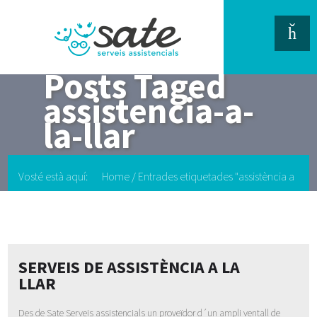
Posts Taged
assistencia-a-
la-llar
Vosté està aquí:
Home
/
Entrades etiquetades "assistència a
la llar"
SERVEIS DE ASSISTÈNCIA A LA
LLAR
Des de Sate Serveis assistencials un proveïdor d´un ampli ventall de