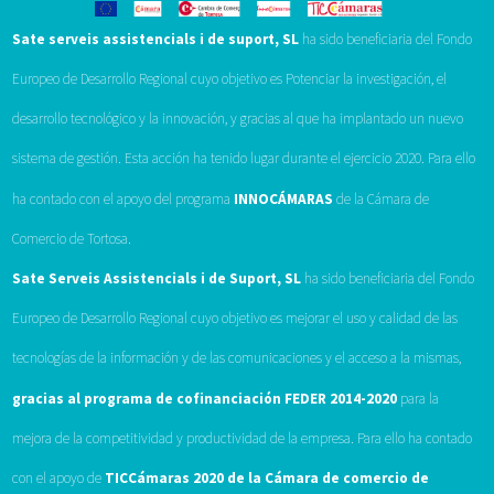
Sate serveis assistencials i de suport, SL
ha sido beneficiaria del Fondo
Europeo de Desarrollo Regional cuyo objetivo es Potenciar la investigación, el
desarrollo tecnológico y la innovación, y gracias al que ha implantado un nuevo
sistema de gestión. Esta acción ha tenido lugar durante el ejercicio 2020. Para ello
ha contado con el apoyo del programa
INNOCÁMARAS
de la Cámara de
Comercio de Tortosa.
Sate Serveis Assistencials i de Suport, SL
ha sido beneficiaria del Fondo
Europeo de Desarrollo Regional cuyo objetivo es mejorar el uso y calidad de las
tecnologías de la información y de las comunicaciones y el acceso a la mismas,
gracias al programa de cofinanciación FEDER 2014-2020
para la
mejora de la competitividad y productividad de la empresa. Para ello ha contado
con el apoyo de
TICCámaras 2020 de la Cámara de comercio de