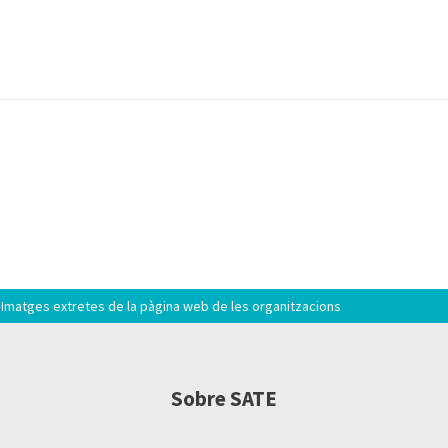
Imatges extretes de la pàgina web de les organitzacions
Sobre SATE