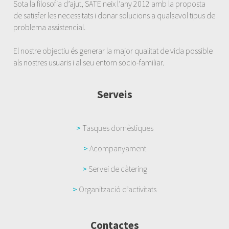
Sota la filosofia d’ajut, SATE neix l’any 2012 amb la proposta
de satisfer les necessitats i donar solucions a qualsevol tipus de
problema assistencial.
El nostre objectiu és generar la major qualitat de vida possible
als nostres usuaris i al seu entorn socio-familiar.
Serveis
>
Tasques domèstiques
>
Acompanyament
>
Servei de càtering
>
Organització d’activitats
Contactes