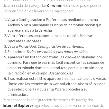
determinada del navegador
Chrome
. Nota: estos pasos pueden
variar en función de la versión del navegador:
Vaya a Configuración o Preferencias mediante el menú
Archivo o bien pinchando el icono de personalización que
aparece arriba a la derecha.
Verá diferentes secciones, pinche la opción
Mostrar
opciones avanzadas
.
Vaya a
Privacidad
,
Configuración de contenido
.
Seleccione
Todas las
cookies
y los datos de sitios
.
Aparecerá un listado con todas las
cookies
ordenadas por
dominio. Para que le sea más fácil encontrar las
cookies
de
un determinado dominio introduzca parcial o totalmente
la dirección en el campo
Buscar cookies
.
Tras realizar este filtro aparecerán en pantalla una o varias
líneas con las
cookies
de la web solicitada. Ahora sólo tiene
que seleccionarla y pulsar la
X
para proceder a su
eliminación.
Para acceder a la configuración de
cookies
del navegador
Internet Explorer
siga estos pasos (pueden variar en función de