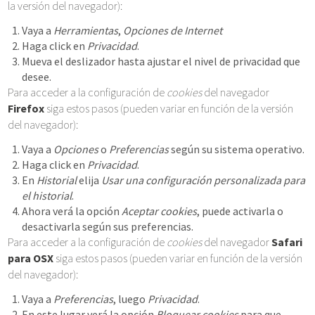
la versión del navegador):
Vaya a
Herramientas
,
Opciones de Internet
Haga click en
Privacidad
.
Mueva el deslizador hasta ajustar el nivel de privacidad que
desee.
Para acceder a la configuración de
cookies
del navegador
Firefox
siga estos pasos (pueden variar en función de la versión
del navegador):
Vaya a
Opciones
o
Preferencias
según su sistema operativo.
Haga click en
Privacidad
.
En
Historial
elija
Usar una configuración personalizada para
el historial
.
Ahora verá la opción
Aceptar cookies
, puede activarla o
desactivarla según sus preferencias.
Para acceder a la configuración de
cookies
del navegador
Safari
para OSX
siga estos pasos (pueden variar en función de la versión
del navegador):
Vaya a
Preferencias
, luego
Privacidad
.
En este lugar verá la opción
Bloquear cookies
para que