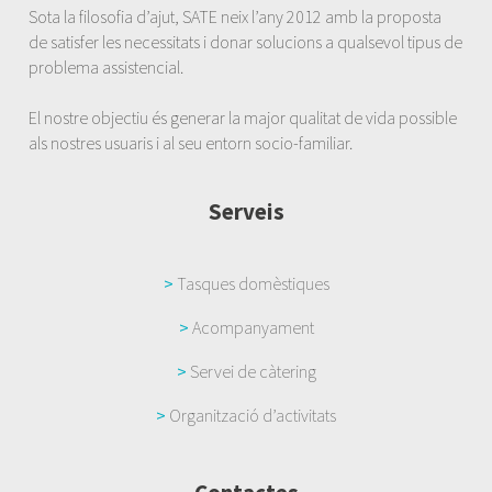
Sota la filosofia d’ajut, SATE neix l’any 2012 amb la proposta
de satisfer les necessitats i donar solucions a qualsevol tipus de
problema assistencial.
El nostre objectiu és generar la major qualitat de vida possible
als nostres usuaris i al seu entorn socio-familiar.
Serveis
>
Tasques domèstiques
>
Acompanyament
>
Servei de càtering
>
Organització d’activitats