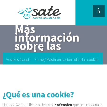
Más
información
sobre las
cookies
Vosté està aquí:
Home
/
Más información sobre las cookies
¿Qué es una cookie?
Una
cookie
es un fichero de texto
inofensivo
que se almacena en